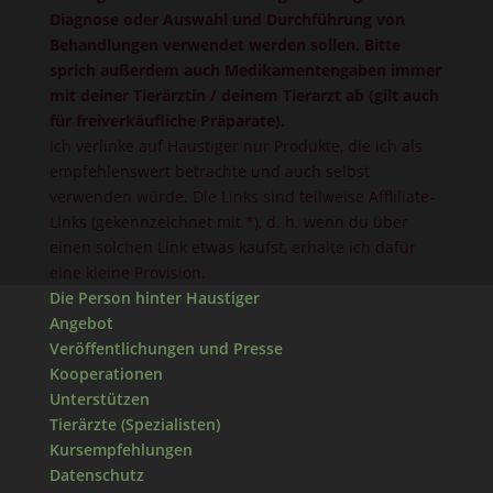
Diagnose oder Auswahl und Durchführung von
Behandlungen verwendet werden sollen. Bitte
sprich außerdem auch Medikamentengaben immer
mit deiner Tierärztin / deinem Tierarzt ab (gilt auch
für freiverkäufliche Präparate).
Ich verlinke auf Haustiger nur Produkte, die ich als
empfehlenswert betrachte und auch selbst
verwenden würde. Die Links sind teilweise Affliliate-
Links (gekennzeichnet mit *), d. h. wenn du über
einen solchen Link etwas kaufst, erhalte ich dafür
eine kleine Provision.
Die Person hinter Haustiger
Angebot
Veröffentlichungen und Presse
Kooperationen
Unterstützen
Tierärzte (Spezialisten)
Kursempfehlungen
Datenschutz