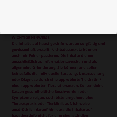
WICHTIGE HINWEISE:
Die Inhalte auf haustiger.info wurden sorgfältig und
gewissenhaft erstellt. Nichtsdestotrotz können
auch mir Fehler passieren. Die Inhalte dienen
ausschließlich zu Informationszwecken und als
allgemeine Orientierung. Sie können und sollen
keinesfalls die individuelle Beratung, Untersuchung
oder Diagnose durch eine approbierte Tierärztin /
einen approbierten Tierarzt ersetzen. Sollten deine
Katzen gesundheitliche Beschwerden oder
Symptome zeigen, such bitte umgehend eine
Tierarztpraxis oder Tierklinik auf. Ich weise
ausdrücklich darauf hin, dass die Inhalte auf
haustiger.info nicht für eine eigenständige