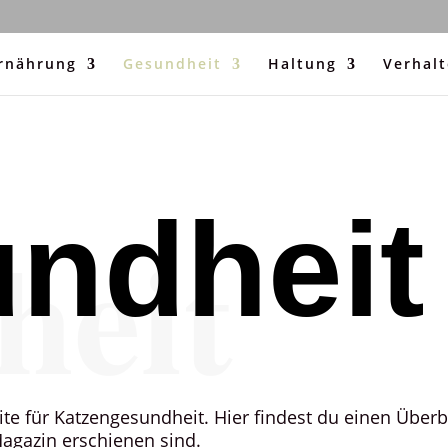
rnährung
Gesundheit
Haltung
Verhal
ndheit
heit
e für Katzengesundheit. Hier findest du einen Überbli
agazin erschienen sind.