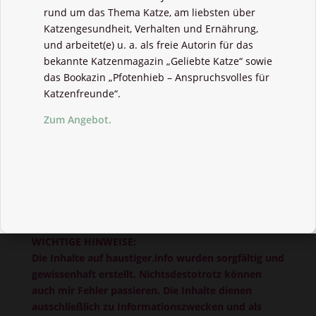
rund um das Thema Katze, am liebsten über
Katzengesundheit, Verhalten und Ernährung,
und arbeitet(e) u. a. als freie Autorin für das
bekannte Katzenmagazin „Geliebte Katze“ sowie
das Bookazin „Pfotenhieb – Anspruchsvolles für
Katzenfreunde“.
Zum Angebot.
WICHTIGE HINWEISE:
Die Inhalte auf haustiger.info wurden sorgfältig und
gewissenhaft erstellt. Nichtsdestotrotz können
auch mir Fehler passieren. Die Inhalte dienen
ausschließlich zu Informationszwecken und als