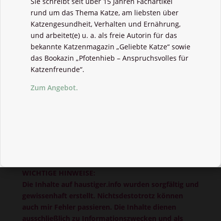
Sie schreibt seit über 15 Jahren Fachartikel
rund um das Thema Katze, am liebsten über
Katzengesundheit, Verhalten und Ernährung,
und arbeitet(e) u. a. als freie Autorin für das
bekannte Katzenmagazin „Geliebte Katze“ sowie
das Bookazin „Pfotenhieb – Anspruchsvolles für
Katzenfreunde“.
Zum Angebot.
WICHTIGE HINWEISE:
Die Inhalte auf haustiger.info wurden sorgfältig und
gewissenhaft erstellt. Nichtsdestotrotz können
auch mir Fehler passieren. Die Inhalte dienen
ausschließlich zu Informationszwecken und als