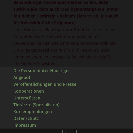
Behandlungen verwendet werden sollen. Bitte
sprich außerdem auch Medikamentengaben immer
mit deiner Tierärztin / deinem Tierarzt ab (gilt auch
für freiverkäufliche Präparate).
Ich verlinke auf Haustiger nur Produkte, die ich als
empfehlenswert betrachte und auch selbst
verwenden würde. Die Links sind teilweise Affliliate-
Links (gekennzeichnet mit *), d. h. wenn du über
einen solchen Link etwas kaufst, erhalte ich dafür
eine kleine Provision.
Die Person hinter Haustiger
Angebot
Veröffentlichungen und Presse
Kooperationen
Unterstützen
Tierärzte (Spezialisten)
Kursempfehlungen
Datenschutz
Impressum