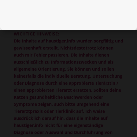
WICHTIGE HINWEISE:
Die Inhalte auf haustiger.info wurden sorgfältig und
gewissenhaft erstellt. Nichtsdestotrotz können
auch mir Fehler passieren. Die Inhalte dienen
ausschließlich zu Informationszwecken und als
allgemeine Orientierung. Sie können und sollen
keinesfalls die individuelle Beratung, Untersuchung
oder Diagnose durch eine approbierte Tierärztin /
einen approbierten Tierarzt ersetzen. Sollten deine
Katzen gesundheitliche Beschwerden oder
Symptome zeigen, such bitte umgehend eine
Tierarztpraxis oder Tierklinik auf. Ich weise
ausdrücklich darauf hin, dass die Inhalte auf
haustiger.info nicht für eine eigenständige
Diagnose oder Auswahl und Durchführung von