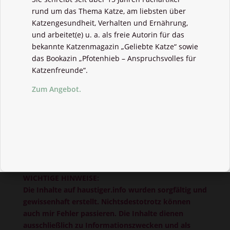
rund um das Thema Katze, am liebsten über
Katzengesundheit, Verhalten und Ernährung,
und arbeitet(e) u. a. als freie Autorin für das
bekannte Katzenmagazin „Geliebte Katze“ sowie
das Bookazin „Pfotenhieb – Anspruchsvolles für
Katzenfreunde“.
Zum Angebot.
WICHTIGE HINWEISE:
Die Inhalte auf haustiger.info wurden sorgfältig und
gewissenhaft erstellt. Nichtsdestotrotz können
auch mir Fehler passieren. Die Inhalte dienen
ausschließlich zu Informationszwecken und als