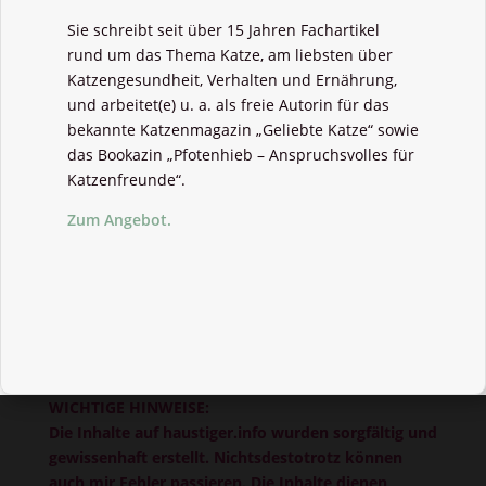
Sie schreibt seit über 15 Jahren Fachartikel
rund um das Thema Katze, am liebsten über
Katzengesundheit, Verhalten und Ernährung,
und arbeitet(e) u. a. als freie Autorin für das
bekannte Katzenmagazin „Geliebte Katze“ sowie
das Bookazin „Pfotenhieb – Anspruchsvolles für
Katzenfreunde“.
Zum Angebot.
WICHTIGE HINWEISE:
Die Inhalte auf haustiger.info wurden sorgfältig und
gewissenhaft erstellt. Nichtsdestotrotz können
auch mir Fehler passieren. Die Inhalte dienen