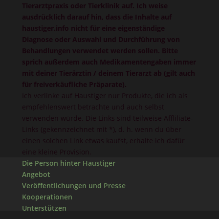
Tierarztpraxis oder Tierklinik auf. Ich weise
ausdrücklich darauf hin, dass die Inhalte auf
haustiger.info nicht für eine eigenständige
Diagnose oder Auswahl und Durchführung von
Behandlungen verwendet werden sollen. Bitte
sprich außerdem auch Medikamentengaben immer
mit deiner Tierärztin / deinem Tierarzt ab (gilt auch
für freiverkäufliche Präparate).
Ich verlinke auf Haustiger nur Produkte, die ich als
empfehlenswert betrachte und auch selbst
verwenden würde. Die Links sind teilweise Affliliate-
Links (gekennzeichnet mit *), d. h. wenn du über
einen solchen Link etwas kaufst, erhalte ich dafür
eine kleine Provision.
Die Person hinter Haustiger
Angebot
Veröffentlichungen und Presse
Kooperationen
Unterstützen