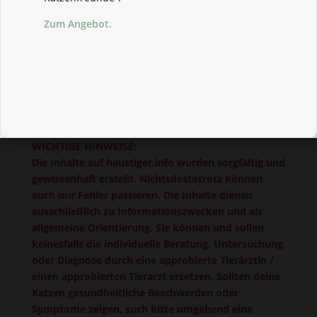
Zum Angebot.
WICHTIGE HINWEISE:
Die Inhalte auf haustiger.info wurden sorgfältig und
gewissenhaft erstellt. Nichtsdestotrotz können
auch mir Fehler passieren. Die Inhalte dienen
ausschließlich zu Informationszwecken und als
allgemeine Orientierung. Sie können und sollen
keinesfalls die individuelle Beratung, Untersuchung
oder Diagnose durch eine approbierte Tierärztin /
einen approbierten Tierarzt ersetzen. Sollten deine
Katzen gesundheitliche Beschwerden oder
Symptome zeigen, such bitte umgehend eine