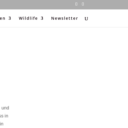
ten
Wildlife
Newsletter
n und
ss in
in