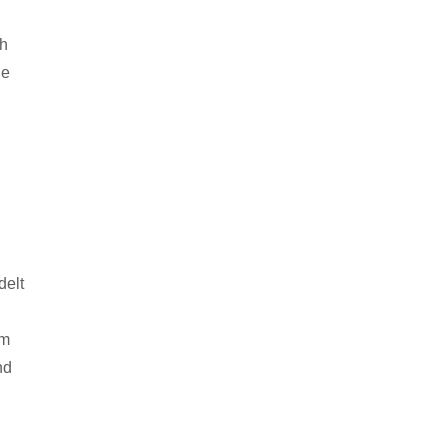
ch
ie
delt
em
nd