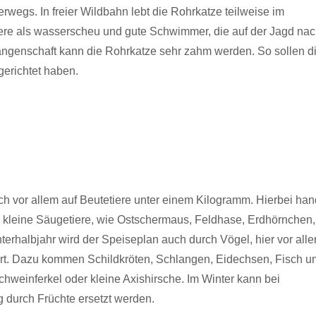
rwegs. In freier Wildbahn lebt die Rohrkatze teilweise im
dere als wasserscheu und gute Schwimmer, die auf der Jagd na
fangenschaft kann die Rohrkatze sehr zahm werden. So sollen d
gerichtet haben.
ch vor allem auf Beutetiere unter einem Kilogramm. Hierbei han
 kleine Säugetiere, wie Ostschermaus, Feldhase, Erdhörnchen,
erhalbjahr wird der Speiseplan auch durch Vögel, hier vor all
ert. Dazu kommen Schildkröten, Schlangen, Eidechsen, Fisch u
chweinferkel oder kleine Axishirsche. Im Winter kann bei
 durch Früchte ersetzt werden.