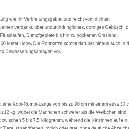
ufig wie ihr Verbreitungsgebiet und reicht vom dichten
 Namen verdankt, über undurchdringliches, dorniges Gebüsch, d
lussläufen, Sumpfgebiete bis hin zu trockenen Grasland,
400 Meter Höhe. Die Rohrkatze kommt darüber hinaus auch in d
und Bewässerungsanlagen vor.
ht eine Kopf-Rumpf-Länge von bis zu 90 cm mit einem etwa 30 
zu 12 kg, wobei die Männchen schwerer als die Weibchen sind.
t zwischen 5 bis 7,5 Kilogramm, während die Kätzinnen auf ein
 Tiere ist sandfarben, rötlich oder grau ohne deutliche Abzeich