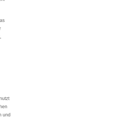
Das
r
,
nutzt
chen
n und