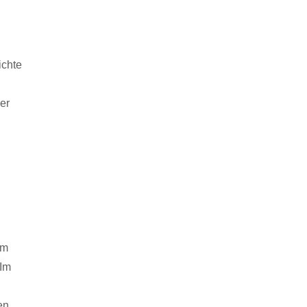
ichte
er
cm
 Im
en.