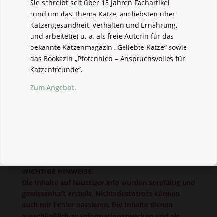
Sie schreibt seit über 15 Jahren Fachartikel
rund um das Thema Katze, am liebsten über
Katzengesundheit, Verhalten und Ernährung,
und arbeitet(e) u. a. als freie Autorin für das
bekannte Katzenmagazin „Geliebte Katze“ sowie
das Bookazin „Pfotenhieb – Anspruchsvolles für
Katzenfreunde“.
Zum Angebot.
WICHTIGE HINWEISE:
Die Inhalte auf haustiger.info wurden sorgfältig und
gewissenhaft erstellt. Nichtsdestotrotz können
auch mir Fehler passieren. Die Inhalte dienen
ausschließlich zu Informationszwecken und als