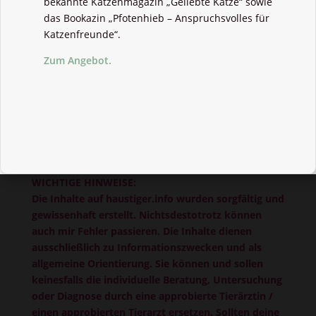
bekannte Katzenmagazin „Geliebte Katze“ sowie
das Bookazin „Pfotenhieb – Anspruchsvolles für
Katzenfreunde“.
Zum Angebot.
WICHTIGE HINWEISE:
Die Inhalte auf haustiger.info wurden sorgfältig und
gewissenhaft erstellt. Nichtsdestotrotz können
auch mir Fehler passieren. Die Inhalte dienen
ausschließlich zu Informationszwecken und als
allgemeine Orientierung. Sie können und sollen
keinesfalls die individuelle Beratung, Untersuchung
oder Diagnose durch eine approbierte Tierärztin /
einen approbierten Tierarzt ersetzen. Sollten deine