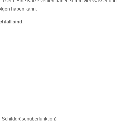
ch sein. Eine Katze verliert dabei extrem viel Wasser und
Folgen haben kann.
hfall sind:
 Schilddrüsenüberfunktion)