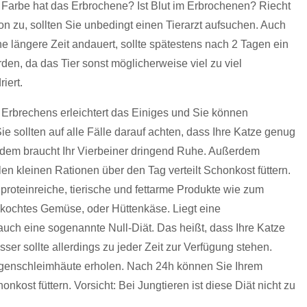
arbe hat das Erbrochene? Ist Blut im Erbrochenen? Riecht
on zu, sollten Sie unbedingt einen Tierarzt aufsuchen. Auch
 längere Zeit andauert, sollte spätestens nach 2 Tagen ein
den, da das Tier sonst möglicherweise viel zu viel
iert.
Erbrechens erleichtert das Einiges und Sie können
 sollten auf alle Fälle darauf achten, dass Ihre Katze genug
Zudem braucht Ihr Vierbeiner dringend Ruhe. Außerdem
len kleinen Rationen über den Tag verteilt Schonkost füttern.
roteinreiche, tierische und fettarme Produkte wie zum
ekochtes Gemüse, oder Hüttenkäse. Liegt eine
auch eine sogenannte Null-Diät. Das heißt, dass Ihre Katze
er sollte allerdings zu jeder Zeit zur Verfügung stehen.
genschleimhäute erholen. Nach 24h können Sie Ihrem
kost füttern. Vorsicht: Bei Jungtieren ist diese Diät nicht zu